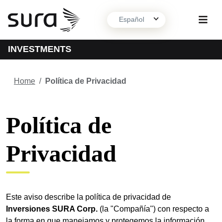
Español
INVESTMENTS
Sobre nosotros
Home
/
Política de Privacidad
Qué hacemos
Política de
Contacto
Privacidad
Este aviso describe la política de privacidad de
Inversiones SURA Corp.
(la "Compañía") con respecto a
la forma en que manejamos y protegemos la información